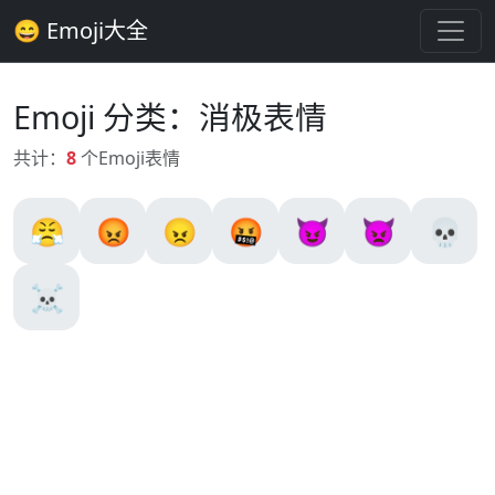
😄 Emoji大全
Emoji 分类：消极表情
共计：
8
个
Emoji表情
😤
😡
😠
🤬
😈
👿
💀
☠️