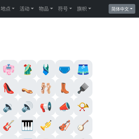
与地点
活动
物品
符号
旗帜
简体中文
👘
🥻
🩱
🩲
🩳
👠
👡
🩰
👢
🪮
🔉
🔊
📢
📣
📯
🎸
🎹
🎺
🎻
🪕