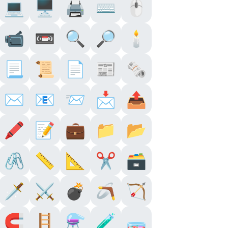
💻
🖥️
🖨️
⌨️
🖱️
📹
📼
🔍
🔎
🕯️
📃
📜
📄
📰
🗞️
✉️
📧
📨
📩
📤
🖍️
📝
💼
📁
📂
🖇️
📏
📐
✂️
🗃️
🗡️
⚔️
💣
🪃
🏹
🧲
🪜
⚗️
🧪
🧫